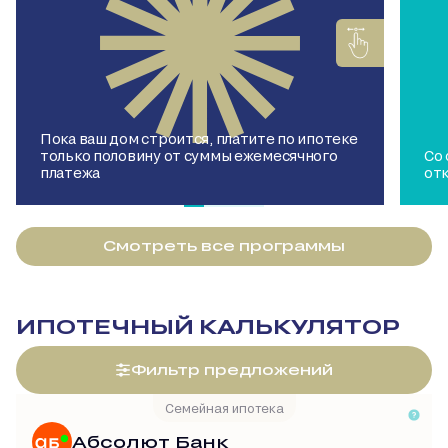
Пока ваш дом строится, платите по ипотеке
только половину от суммы ежемесячного
Со
платежа
от
Смотреть все программы
ИПОТЕЧНЫЙ КАЛЬКУЛЯТОР
Фильтр предложений
Семейная ипотека
Абсолют Банк