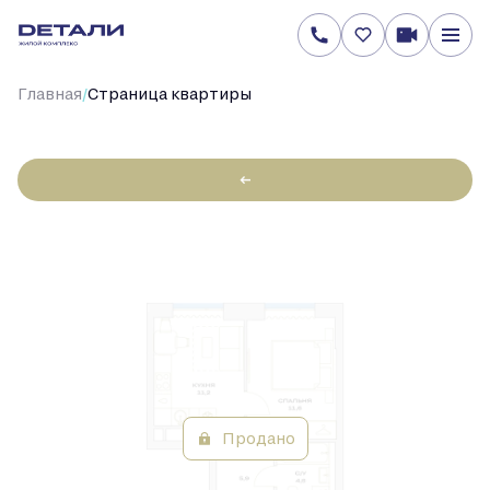
/
Главная
Cтраница квартиры
←
1-
33.3 м
Цена по запросу
2
комнатная
Продано