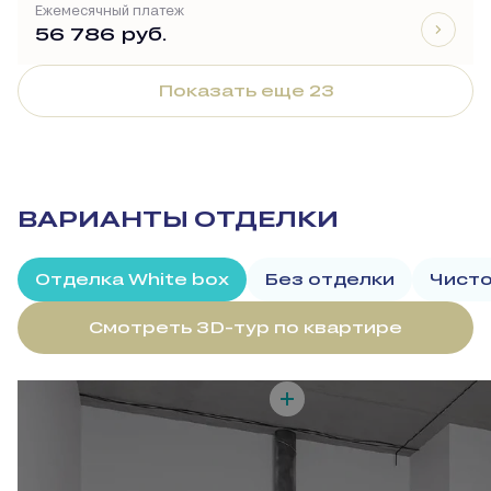
Ежемесячный платеж
56 786 руб.
Показать еще 23
ВАРИАНТЫ ОТДЕЛКИ
Отделка White box
Без отделки
Чисто
Смотреть 3D-тур по квартире