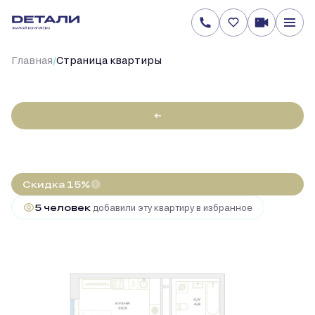
/
Главная
Cтраница квартиры
←
2
1-комнатная
37.6 м
12 138 792 руб.
14 280 931 руб.
Ипотека
от 58 149 руб.
Скидка 15%
5 человек
добавили эту квартиру в избранное