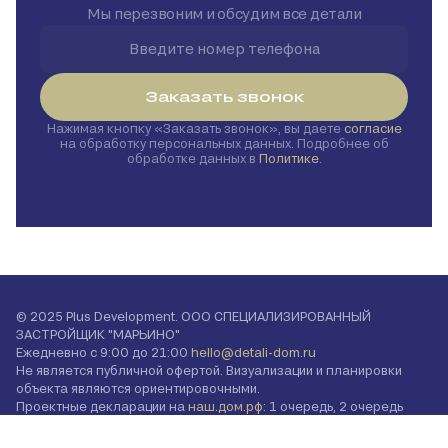
Мы перезвоним и обсудим все детали
Заказать звонок
Нажимая кнопку
Заказать звонок
, вы даете
согласие
на обработку персональных данных. Подробнее об
обработке данных в
Политике
.
© 2025 Plus Development. ООО СПЕЦИАЛИЗИРОВАННЫЙ
ЗАСТРОЙЩИК "МАРЬИНО"
Ежедневно с 9:00 до 21:00
hello@detali-dom.ru
Не является публичной офертой. Визуализации и планировки
объекта являются ориентировочными.
Проектные декларации на
наш.дом.рф
: 1 очередь, 2 очередь