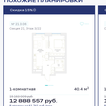
ПОХОЖИЕ ПЛАНИРОВКИ
Скидка 15%
№ 21.3.06
Секция 21, Этаж 3/22
С
2
1-комнатная
40.4 м
15 163 009
руб.
1
12 888 557
руб.
В ипотеку от 61 741 руб./мес.
В