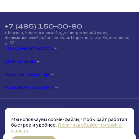
+7 (495) 150-00-80
г. Москва, Новомосковский административный округ,
Филимонковский район, посёлок Марьино, улица Харлампиева,
д. 32
По комнатности
Доп опции
Кроме квартир
Условия покупки
Мы используем cookie-файлы, чтобы сайт работал
Политика обработки персональных данных
быстрее и удобнее.
Политика обработки cookie-
Политика обработки cookie-файлов
файлов
Условия и запреты на распространение персональных данных
Скачать презентацию