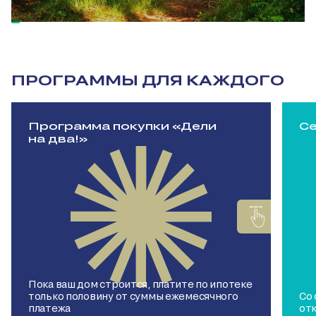
ПРОГРАММЫ ДЛЯ КАЖДОГО
Программа покупки «Дели
Се
на два!»
Пока ваш дом строится, платите по ипотеке
только половину от суммы ежемесячного
Со
платежа
от