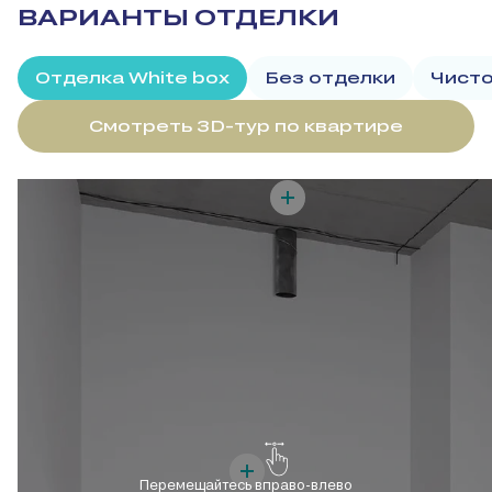
ВАРИАНТЫ ОТДЕЛКИ
Отделка White box
Без отделки
Чисто
Смотреть 3D-тур по квартире
Перемещайтесь вправо-влево