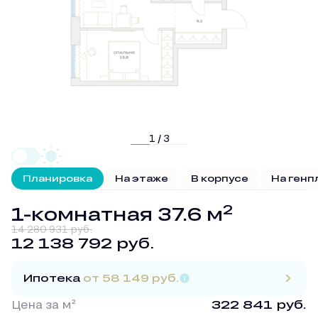
1 / 3
Планировка
На этаже
В корпусе
На генп
2
1-комнатная 37.6 м
14 280 931 руб.
12 138 792 руб.
Ипотека
от 58 149 руб.
Цена за м²
322 841 руб.