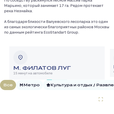
По соседству раскинулся лесной массив парка
Марьино, который занимает 17 га. Рядом протекает
река Незнайка.
А благодаря близости Валуевского лесопарка это один
из самых экологически благоприятных районов Москвы
по данным рейтинга EcoStandart Group.
М. ФИЛАТОВ ЛУГ
15 минут на автомобиле
Все
Метро
Культура и отдых / Развл