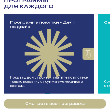
ПРОГРАММЫ
ДЛЯ КАЖДОГО
Программа покупки «Дели
Се
на два!»
Пока ваш дом строится, платите по ипотеке
только половину от суммы ежемесячного
Со
платежа
от
Смотреть все программы