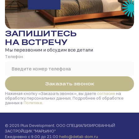
ЗАПИШИТЕСЬ
НА ВСТРЕЧУ
Мы перезвоним и обсудим все детали
Tелефон
Заказать звонок
Нажимая кнопку
Заказать звонок
, вы даете
согласие
на
обработку персональных данных. Подробнее об обработке
данных в
Политике
.
© 2025 Plus Development. ООО СПЕЦИАЛИЗИРОВАННЫЙ
ЗАСТРОЙЩИК "МАРЬИНО"
Ежедневно с 9:00 до 21:00
hello@detali-dom.ru