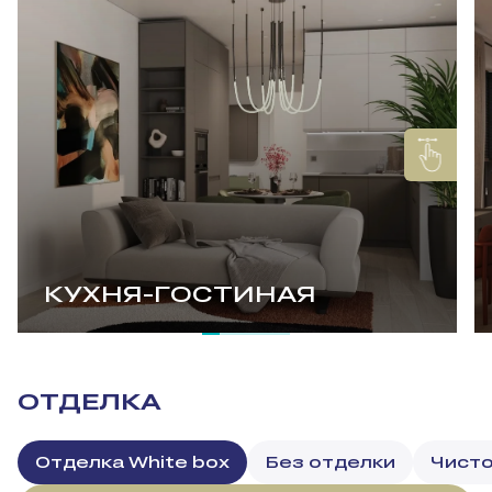
КУХНЯ-ГОСТИНАЯ
ОТДЕЛКА
Отделка White box
Без отделки
Чисто