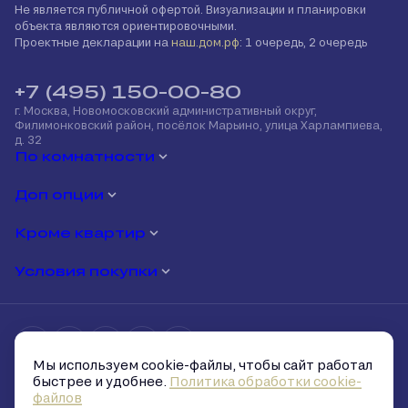
Не является публичной офертой. Визуализации и планировки
объекта являются ориентировочными.
Проектные декларации на
наш.дом.рф
: 1 очередь, 2 очередь
+7 (495) 150-00-80
г. Москва, Новомосковский административный округ,
Филимонковский район, посёлок Марьино, улица Харлампиева,
д. 32
По комнатности
Доп опции
Кроме квартир
Условия покупки
Мы используем cookie-файлы, чтобы сайт работал
Политика обработки персональных данных
быстрее и удобнее.
Политика обработки cookie-
Политика обработки cookie-файлов
файлов
Условия и запреты на распространение персональных данных