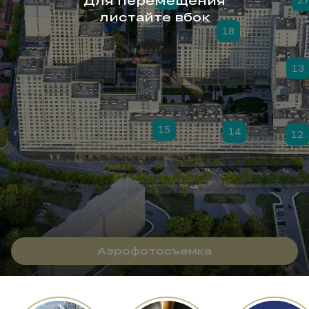
Для перемещения
листайте вбок
18
13
15
14
12
Аэрофотосъемка