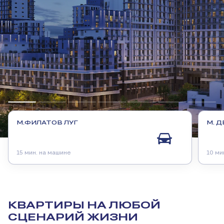
М.ФИЛАТОВ ЛУГ
М. 
15 мин. на машине
10 ми
КВАРТИРЫ НА ЛЮБОЙ
СЦЕНАРИЙ ЖИЗНИ