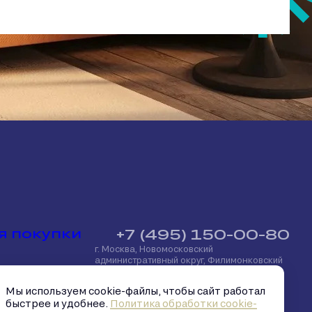
я покупки
+7 (495) 150-00-80
г. Москва, Новомосковский
административный округ, Филимонковский
район, посёлок Марьино, улица
потека
Харлампиева, д. 32
Мы используем cookie-файлы, чтобы сайт работал
быстрее и удобнее.
Политика обработки cookie-