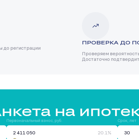
ПРОВЕРКА ДО П
ы до регистрации
Проверяем вероятность 
Достаточно подтвердить
нкета на ипоте
Первоначальный взнос, руб.
Срок, лет
20.1%