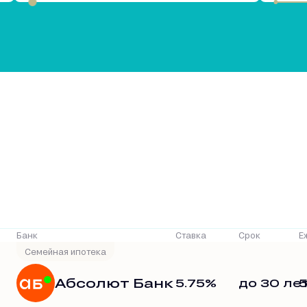
Р
Банк
Ставка
Срок
Е
Семейная ипотека
Абсолют Банк
5.75%
до 30 ле
5