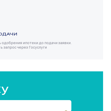
ОДАЧИ
одобрения ипотеки до подачи заявки.
 запрос через Госуслуги
ку