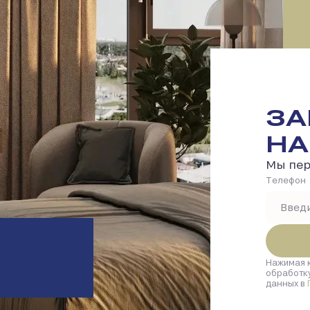
ЗА
НА
Мы пер
Tелефон
Нажимая 
обработк
данных в