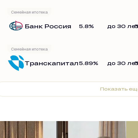
Семейная ипотека
Банк Россия
5.8%
до 30 ле
5
Семейная ипотека
Транскапиталбанк
5.89%
до 30 ле
5
Показать ещ