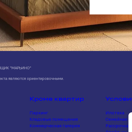
ЙЩИК "МАРЬИНО"
ъекта являются ориентировочными.
Кроме квартир
Услови
Паркинг
Ипотека
Кладовые помещения
Семейная и
Коммерческая галерея
Рассрочка