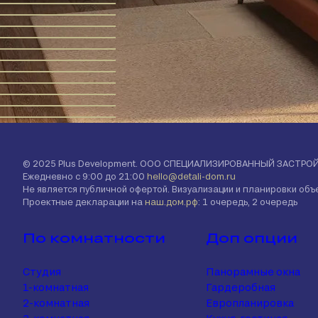
© 2025 Plus Development. ООО СПЕЦИАЛИЗИРОВАННЫЙ ЗАСТРО
Ежедневно с 9:00 до 21:00
hello@detali-dom.ru
Не является публичной офертой. Визуализации и планировки об
Проектные декларации на
наш.дом.рф
: 1 очередь, 2 очередь
По комнатности
Доп опции
Студия
Панорамные окна
1-комнатная
Гардеробная
2-комнатная
Европланировка