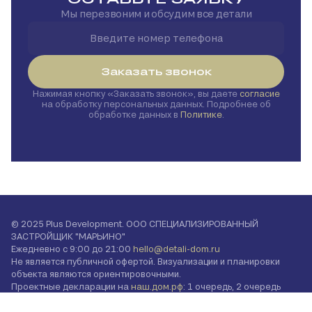
Мы перезвоним и обсудим все детали
Заказать звонок
Нажимая кнопку
Заказать звонок
, вы даете
согласие
на обработку персональных данных. Подробнее об
обработке данных в
Политике
.
© 2025 Plus Development. ООО СПЕЦИАЛИЗИРОВАННЫЙ
ЗАСТРОЙЩИК "МАРЬИНО"
Ежедневно с 9:00 до 21:00
hello@detali-dom.ru
Не является публичной офертой. Визуализации и планировки
объекта являются ориентировочными.
Проектные декларации на
наш.дом.рф
: 1 очередь, 2 очередь