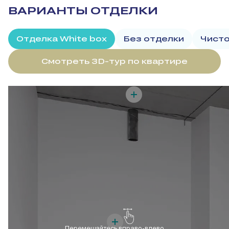
ВАРИАНТЫ ОТДЕЛКИ
Отделка White box
Без отделки
Чисто
Смотреть 3D-тур по квартире
Перемещайтесь вправо-влево