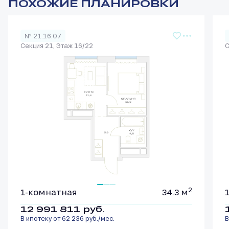
ПОХОЖИЕ ПЛАНИРОВКИ
№ 21.16.07
Секция 21, Этаж 16/22
С
2
1-комнатная
34.3 м
12 991 811
руб.
В ипотеку от 62 236 руб./мес.
В