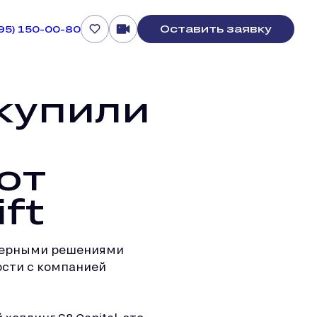
Оставить заявку
495) 150-00-80
купили
от
ft
нерными решениями
ости с компанией