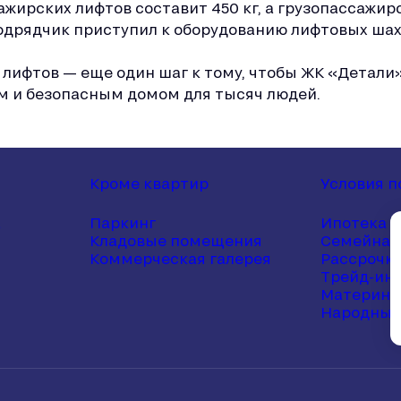
жирских лифтов составит 450 кг, а грузопассажирс
подрядчик приступил к оборудованию лифтовых шах
лифтов — еще один шаг к тому, чтобы ЖК «Детали»
 и безопасным домом для тысяч людей.
Кроме квартир
Условия п
а
Паркинг
Ипотека
Кладовые помещения
Семейная
Коммерческая галерея
Рассрочк
Трейд-ин
Материнс
Народный