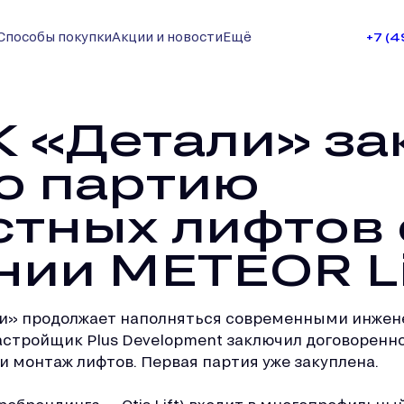
Способы покупки
Акции и новости
Ещё
+7 (
К «Детали» за
ю партию
стных лифтов 
нии METEOR Li
ли» продолжает наполняться современными инже
астройщик Plus Development заключил договоренн
 и монтаж лифтов. Первая партия уже закуплена.