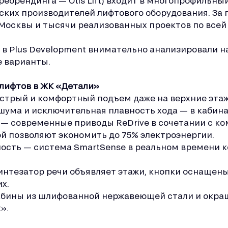
ребрендинга — Otis Lift) входит в многопрофильный 
ских производителей лифтового оборудования. За
 Москвы и тысячи реализованных проектов по всей
в Plus Development внимательно анализировали на
 варианты.
лифтов в ЖК «Детали»
быстрый и комфортный подъем даже на верхние этаж
шума и исключительная плавность хода — в кабинах
 — современные приводы ReDrive в сочетании с к
й позволяют экономить до 75% электроэнергии.
ость — система SmartSense в реальном времени 
 синтезатор речи объявляет этажи, кнопки оснаще
х.
кабины из шлифованной нержавеющей стали и окра
».