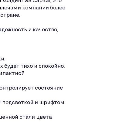
холдинг S8 Capital, это
 плечами компании более
 стране.
дежность и качество,
и.
 будет тихо и спокойно.
омпактной
контролирует состояние
ны подсветкой и шрифтом
шенной стали цвета