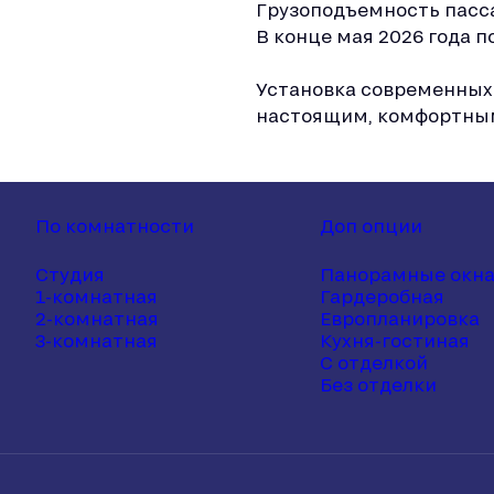
Грузоподъемность пасса
В конце мая 2026 года 
Установка современных 
настоящим, комфортным
По комнатности
Доп опции
Студия
Панорамные окн
1-комнатная
Гардеробная
2-комнатная
Европланировка
3-комнатная
Кухня-гостиная
С отделкой
Без отделки