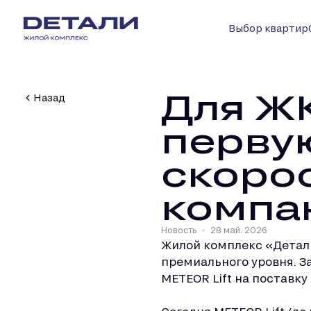
Выбор квартир
Для Ж
Назад
перву
скоро
компа
Новость
28 май. 2026
Жилой комплекс «Дета
премиального уровня. З
METEOR Lift на поставку