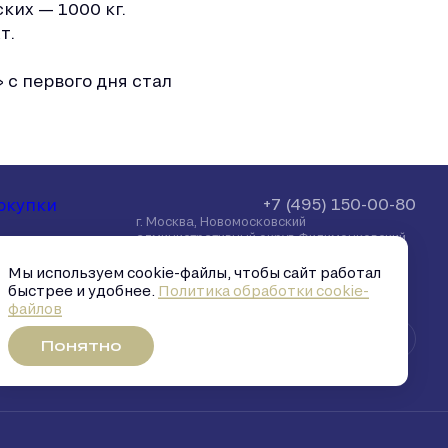
ких — 1000 кг.
т.
 с первого дня стал
+7 (495) 150-00-80
окупки
г. Москва, Новомосковский
административный округ, Филимонковский
район, посёлок Марьино, улица
 ипотека
Харлампиева, д. 32
Мы используем cookie-файлы, чтобы сайт работал
а
быстрее и удобнее.
Политика обработки cookie-
файлов
кий капитал
Понятно
 брокер