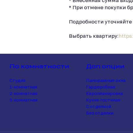
* Внесенная сумма вход
* При отмене покупки б
Подробности уточняйте 
Выбрать квартиру:
https:
По комнатности
Доп опции
Студия
Панорамные окна
1-комнатная
Гардеробная
2-комнатная
Европланировка
3-комнатная
Кухня-гостиная
С отделкой
Без отделки