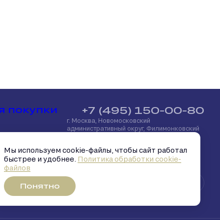
я покупки
+7 (495) 150-00-80
г. Москва, Новомосковский
административный округ, Филимонковский
район, посёлок Марьино, улица
потека
Харлампиева, д. 32
Мы используем cookie-файлы, чтобы сайт работал
быстрее и удобнее.
Политика обработки cookie-
файлов
й капитал
Понятно
брокер