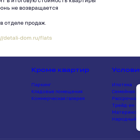
ит в итоговую стоимость квартиры
ронь не возвращается
в отделе продаж.
//detali-dom.ru/flats
Кроме квартир
Услови
Паркинг
Ипотека
Кладовые помещения
Семейная и
Коммерческая галерея
Рассрочка
Трейд-ин
Матерински
Народный 