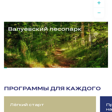
Валуевский лесопарк
ПРОГРАММЫ ДЛЯ КАЖДОГО
Лёгкий старт
Пр
на