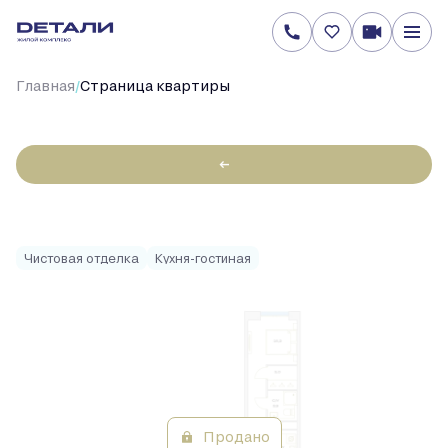
/
Главная
Cтраница квартиры
←
3-
84.3 м
Цена по запросу
2
комнатная
Чистовая отделка
Кухня-гостиная
Продано