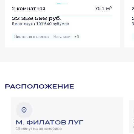
2
2-комнатная
75.1 м
22 359 598
руб.
В ипотеку от 191 640 руб./мес.
В
Чистовая отделка
На улицу
+3
РАСПОЛОЖЕНИЕ
М. ФИЛАТОВ ЛУГ
15 минут на автомобиле