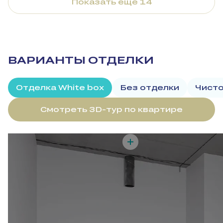
Показать еще 14
ВАРИАНТЫ ОТДЕЛКИ
Отделка White box
Без отделки
Чисто
Смотреть 3D-тур по квартире