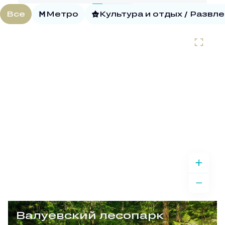
Все
Метро
Культура и отдых / Развл
Валуевский лесопарк