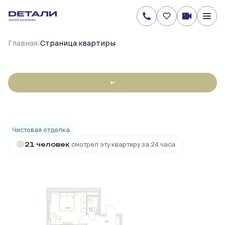
/
Главная
Cтраница квартиры
←
2
3-комнатная
83.6 м
24 471 810 руб.
Ипотека
от 227 506 руб.
Чистовая отделка
21 человек
смотрел эту квартиру за 24 часа