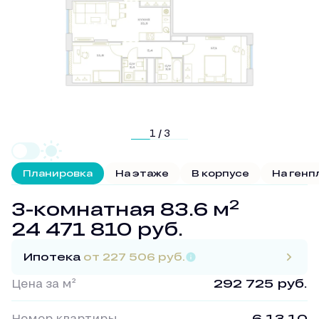
1 / 3
Планировка
На этаже
В корпусе
На генп
2
3-комнатная 83.6 м
24 471 810 руб.
Ипотека
от 227 506 руб.
Цена за м²
292 725 руб.
Номер квартиры
6.13.10