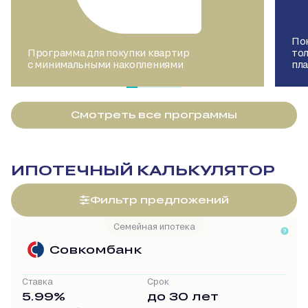
Пок
Программа для покупки квартир
то
с минимальными накоплениями
пл
Смотреть все программы
ИПОТЕЧНЫЙ КАЛЬКУЛЯТОР
Фильтр предложений
Семейная ипотека
Совкомбанк
Ставка
Срок
5.99%
до 30 лет