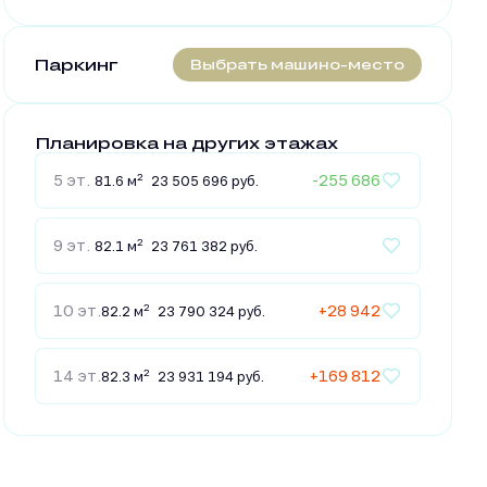
Паркинг
Выбрать машино-место
Планировка на других этажах
5 эт.
2
-255 686
81.6 м
23 505 696 руб.
9 эт.
2
82.1 м
23 761 382 руб.
10 эт.
2
+28 942
82.2 м
23 790 324 руб.
14 эт.
2
+169 812
82.3 м
23 931 194 руб.