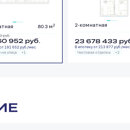
2-комнатная
2
атная
80.3 м
03
руб.
60 952
руб.
23 678 433
ру
В ипотеку от 213 877 руб./мес
от 191 652 руб./мес.
 на улицу
+1
Чистовая отделка
+2
ИЕ