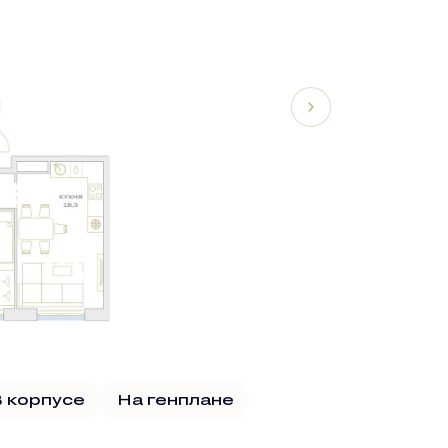
 корпусе
На генплане