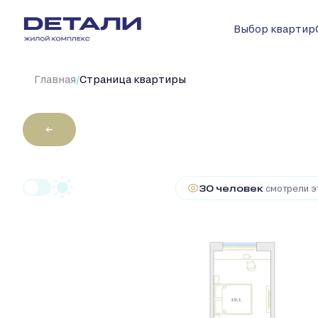
Выбор квартир
/
Главная
Cтраница квартиры
←
2
3-комнатная
82.1 м
23 761 38
30 человек
смотрели эт