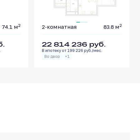
2
2
74.1 м
2-комнатная
83.8 м
б.
22 814 236
руб.
.
В ипотеку от 199 226 руб./мес.
Во двор
+1