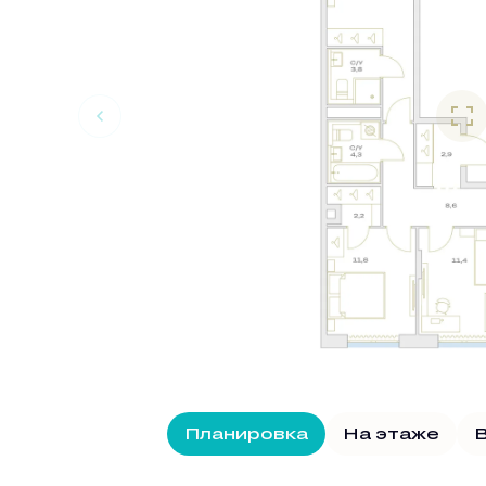
Планировка
На этаже
В