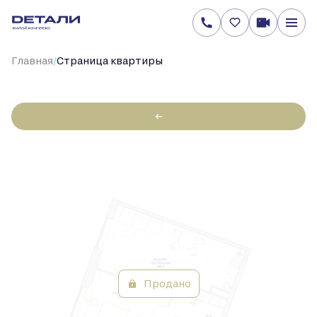
/
Главная
Cтраница квартиры
←
1-
50.5 м
Цена по запросу
2
комнатная
Продано