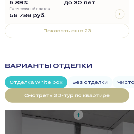
5.89%
до 30 лет
Ежемесячный платеж
56 786 руб.
Показать еще 23
ВАРИАНТЫ ОТДЕЛКИ
Отделка White box
Без отделки
Чисто
Смотреть 3D-тур по квартире