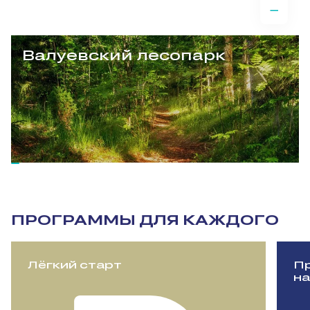
Валуевский лесопарк
ПРОГРАММЫ ДЛЯ КАЖДОГО
Лёгкий старт
Пр
на