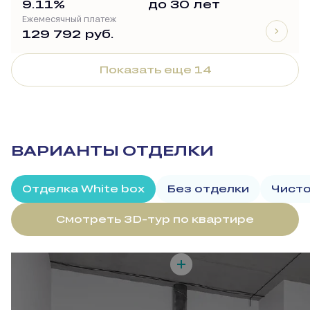
9.11%
до 30 лет
Ежемесячный платеж
129 792 руб.
Показать еще 14
ВАРИАНТЫ ОТДЕЛКИ
Отделка White box
Без отделки
Чисто
Смотреть 3D-тур по квартире