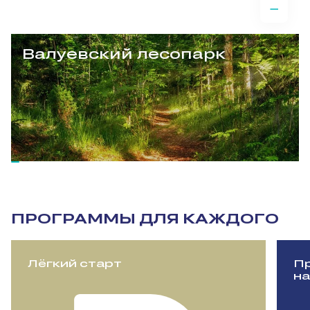
Валуевский лесопарк
ПРОГРАММЫ ДЛЯ КАЖДОГО
Лёгкий старт
Пр
на