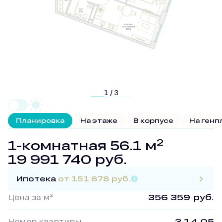
1 / 3
Планировка
На этаже
В корпусе
На генп
2
1-комнатная 56.1 м
19 991 740 руб.
Ипотека
от 151 878 руб.
Цена за м²
356 359 руб.
Номер квартиры
3.14.05