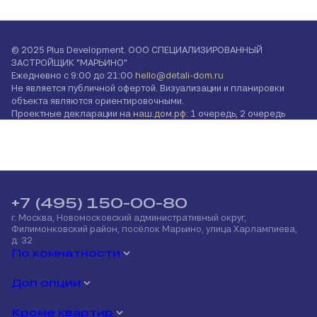
© 2025 Plus Development. ООО СПЕЦИАЛИЗИРОВАННЫЙ
ЗАСТРОЙЩИК "МАРЬИНО"
Ежедневно с 9:00 до 21:00
hello@detali-dom.ru
Не является публичной офертой. Визуализации и планировки
объекта являются ориентировочными.
Проектные декларации на
наш.дом.рф
: 1 очередь, 2 очередь
+7 (495) 150-00-80
г. Москва, Новомосковский административный округ,
Филимонковский район, посёлок Марьино, улица Харлампиева,
д. 32
По комнатности
Доп опции
Кроме квартир