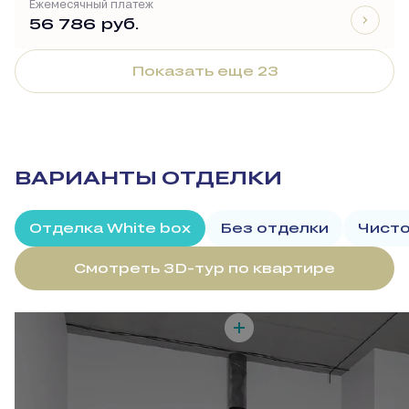
Ежемесячный платеж
56 786 руб.
Показать еще 23
ВАРИАНТЫ ОТДЕЛКИ
Отделка White box
Без отделки
Чисто
Смотреть 3D-тур по квартире