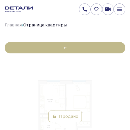
/
Главная
Cтраница квартиры
←
1-
40.2 м
Цена по запросу
2
комнатная
Продано