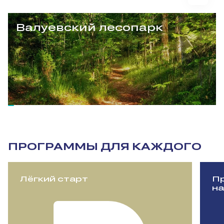
Валуевский лесопарк
ПРОГРАММЫ ДЛЯ КАЖДОГО
Лёгкий старт
Пр
на