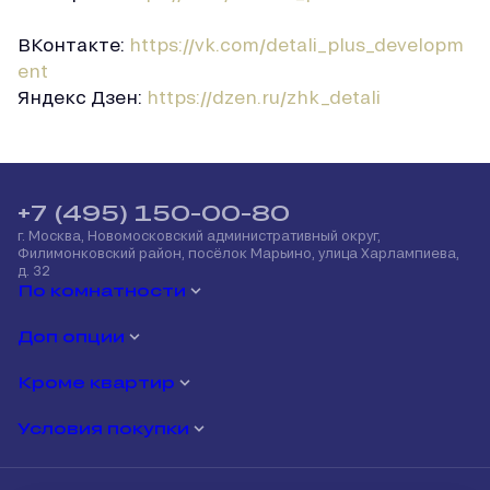
ВКонтакте:
https://vk.com/detali_plus_developm
ent
Яндекс Дзен:
https://dzen.ru/zhk_detali
+7 (495) 150-00-80
г. Москва, Новомосковский административный округ,
Филимонковский район, посёлок Марьино, улица Харлампиева,
д. 32
По комнатности
Доп опции
Кроме квартир
Условия покупки