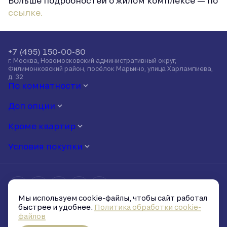
Больше подробностей о жилом комплексе — по
ссылке.
+7 (495) 150-00-80
г. Москва, Новомосковский административный округ,
Филимонковский район, посёлок Марьино, улица Харлампиева,
д. 32
По комнатности
Доп опции
Кроме квартир
Условия покупки
Мы используем cookie-файлы, чтобы сайт работал
Политика обработки персональных данных
быстрее и удобнее.
Политика обработки cookie-
Политика обработки cookie-файлов
файлов
Условия и запреты на распространение персональных данных