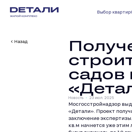
Выбор квартир
Получ
Назад
строи
садов
«Дета
Новость
23 июл. 2025
Мосгосстройнадзор выда
«Детали». Проект получ
заключение экспертизы.
кв.м начнется уже этим 