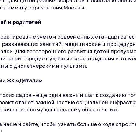
рупп для детей разных возрастов. После завершени
артаменту образования Москвы.
ей и родителей
оектирован с учетом современных стандартов: е
я развивающих занятий, медицинские и процедурн
валки. Для всестороннего развития детей предус
дителей порадуют удобные зоны ожидания и коляс
аны с диспетчерскими пультами.
рии ЖК «Детали»
тских садов – еще один важный шаг к созданию п
роект станет важной частью социальной инфрастр
к качественному дошкольному образованию.
 нашем сайте, чтобы узнать больше о ходе строит
!