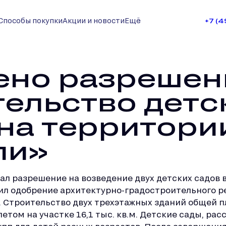
Способы покупки
Акции и новости
Ещё
+7 (
ено разрешен
тельство детс
 на территори
ли»
л разрешение на возведение двух детских садов 
ил одобрение архитектурно-градостроительного 
 Строительство двух трехэтажных зданий общей п
летом на участке 16,1 тыс. кв.м. Детские сады, рас