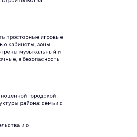
я строительства
сть просторные игровые
ые кабинеты, зоны
мотрены музыкальный и
очные, а безопасность
олноценной городской
уктуры района: семьи с
ельства и о