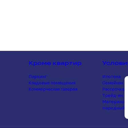
Кроме квартир
Услови
Паркинг
Ипотека
Кладовые помещения
Семейная и
Коммерческая галерея
Рассрочка
Трейд-ин
Матерински
Народный 