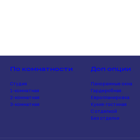
По комнатности
Доп опции
Студия
Панорамные окна
1-комнатная
Гардеробная
2-комнатная
Европланировка
3-комнатная
Кухня-гостиная
С отделкой
Без отделки