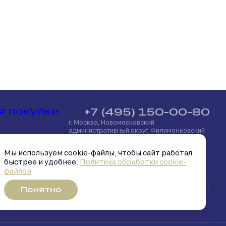
я покупки
+7 (495) 150-00-80
г. Москва, Новомосковский
административный округ, Филимонковский
район, посёлок Марьино, улица
потека
Харлампиева, д. 32
Мы используем cookie-файлы, чтобы сайт работал
быстрее и удобнее.
Политика обработки cookie-
файлов
й капитал
Понятно
брокер