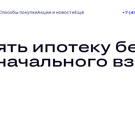
Способы покупки
Акции и новости
Ещё
+7 (
ять ипотеку б
начального в