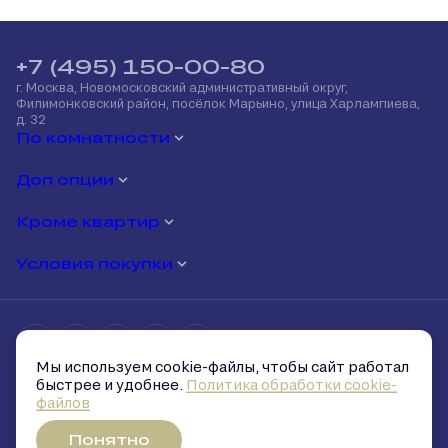
+7 (495) 150-00-80
г. Москва, Новомосковский административный округ,
Филимонковский район, посёлок Марьино, улица Харлампиева,
д. 32
По комнатности
Доп опции
Кроме квартир
Условия покупки
Мы используем cookie-файлы, чтобы сайт работал
Политика обработки персональных данных
быстрее и удобнее.
Политика обработки cookie-
Политика обработки cookie-файлов
файлов
Условия и запреты на распространение персональных данных
Скачать презентацию
Понятно