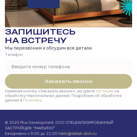
ЗАПИШИТЕСЬ
НА ВСТРЕЧУ
Мы перезвоним и обсудим все детали
Tелефон
Заказать звонок
Нажимая кнопку
Заказать звонок
, вы даете
согласие
на
обработку персональных данных. Подробнее об обработке
данных в
Политике
.
© 2025 Plus Development. ООО СПЕЦИАЛИЗИРОВАННЫЙ
ЗАСТРОЙЩИК "МАРЬИНО"
Ежедневно с 9:00 до 21:00
hello@detali-dom.ru