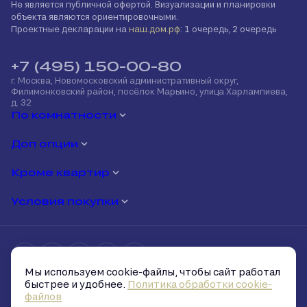
Не является публичной офертой. Визуализации и планировки
объекта являются ориентировочными.
Проектные декларации на
наш.дом.рф
: 1 очередь, 2 очередь
+7 (495) 150-00-80
г. Москва, Новомосковский административный округ,
Филимонковский район, посёлок Марьино, улица Харлампиева,
д. 32
По комнатности
Доп опции
Кроме квартир
Условия покупки
Мы используем cookie-файлы, чтобы сайт работал
Политика обработки персональных данных
быстрее и удобнее.
Политика обработки cookie-
Политика обработки cookie-файлов
файлов
Условия и запреты на распространение персональных данных