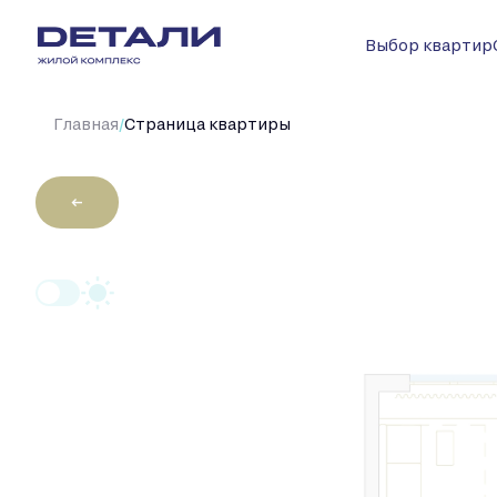
Выбор квартир
/
Главная
Cтраница квартиры
←
2
Студия
28.2 м
Цена по запро