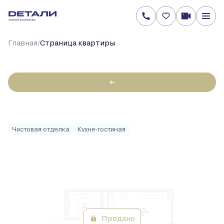
/
Главная
Cтраница квартиры
←
2
Студия
27 м
Цена по запросу
Чистовая отделка
Кухня-гостиная
Продано