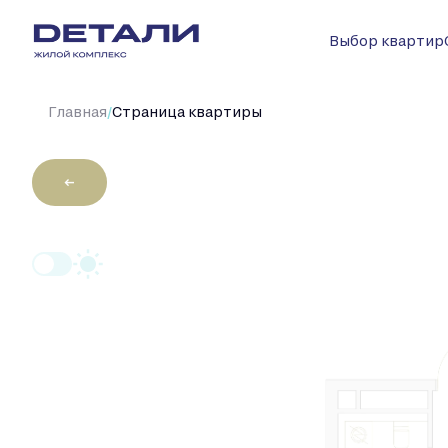
Выбор квартир
/
Главная
Cтраница квартиры
←
2
Студия
24.7 м
Цена по запро