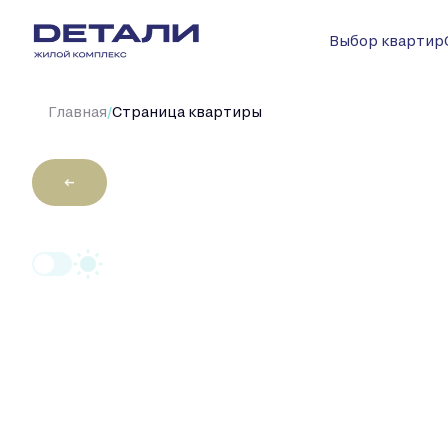
Выбор квартир
/
Главная
Cтраница квартиры
←
2
Студия
24.7 м
Цена по запро