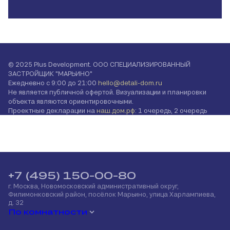
© 2025 Plus Development. ООО СПЕЦИАЛИЗИРОВАННЫЙ
ЗАСТРОЙЩИК "МАРЬИНО"
Ежедневно с 9:00 до 21:00
hello@detali-dom.ru
Не является публичной офертой. Визуализации и планировки
объекта являются ориентировочными.
Проектные декларации на
наш.дом.рф
: 1 очередь, 2 очередь
+7 (495) 150-00-80
г. Москва, Новомосковский административный округ,
Филимонковский район, посёлок Марьино, улица Харлампиева,
д. 32
По комнатности