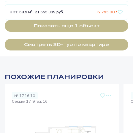
2
8 эт.
68.9 м
21 655 339 руб.
+2 795 007
Показать еще 1 объект
Смотреть 3D-тур по квартире
ПОХОЖИЕ ПЛАНИРОВКИ
№ 17.16.10
Секция 17, Этаж 16
С