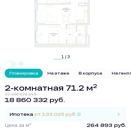
1 / 3
Планировка
На этаже
В корпусе
На генп
2
2-комнатная 71.2 м
22 188 626 руб.
18 860 332 руб.
Ипотека
от 133 025 руб.
Цена за м²
264 893 руб.