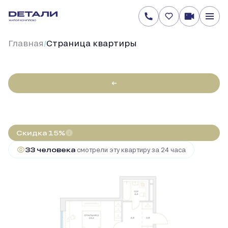
Главная
Cтраница квартиры
/
←
2
2-комнатная
71.2 м
18 860 332 руб.
22 188 626 руб.
Ипотека
от 133 025 руб.
Скидка 15%
33 человекa
смотрели эту квартиру за 24 часа