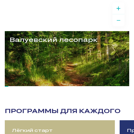
Валуевский лесопарк
ПРОГРАММЫ ДЛЯ КАЖДОГО
Лёгкий старт
Пр