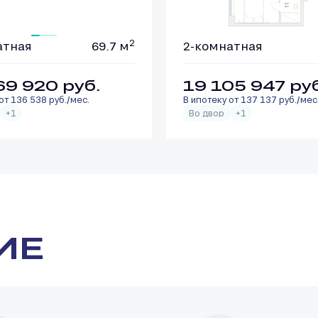
2
атная
69.7 м
2-комнатная
69 920
руб.
19 105 947
ру
от 136 538 руб./мес.
В ипотеку от 137 137 руб./мес
+1
Во двор
+1
ИЕ