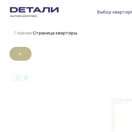
Выбор квартир
/
Главная
Cтраница квартиры
←
2
2-комнатная
63.4 м
Цена по 