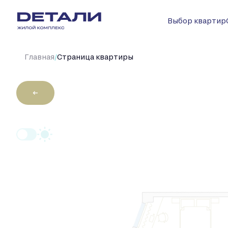
Выбор квартир
/
Главная
Cтраница квартиры
←
2
1-комнатная
44.3 м
Цена по 