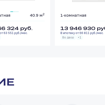
2
атная
40.9 м
1-комнатная
66 324
руб.
13 946 930
ру
от 63 551 руб./мес.
В ипотеку от 66 811 руб./мес.
Во двор
+1
ИЕ