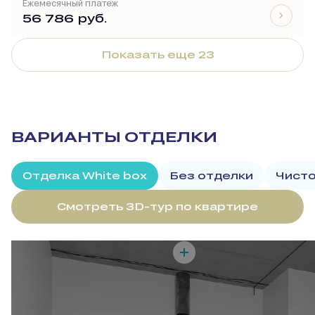
Ежемесячный платеж
56 786 руб.
Показать еще 23
ВАРИАНТЫ ОТДЕЛКИ
Отделка White box
Без отделки
Чисто
Смотреть 3D-тур по квартире