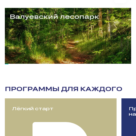
Валуевский лесопарк
ПРОГРАММЫ ДЛЯ КАЖДОГО
Лёгкий старт
Пр
на