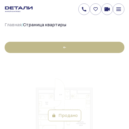
/
Главная
Cтраница квартиры
←
1-
38.4 м
Цена по запросу
2
комнатная
Продано