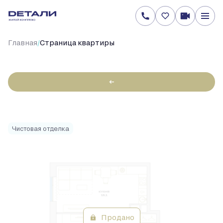
/
Главная
Cтраница квартиры
←
1-
45.2 м
Цена по запросу
2
комнатная
Чистовая отделка
Продано