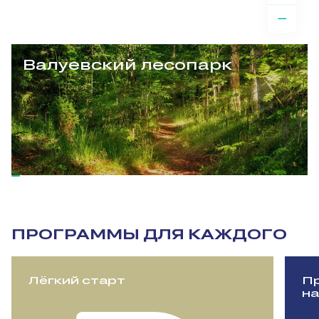
Валуевский лесопарк
ПРОГРАММЫ ДЛЯ КАЖДОГО
Лёгкий старт
Пр
на