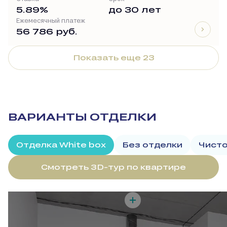
5.89%
до 30 лет
Ежемесячный платеж
56 786 руб.
Показать еще 23
ВАРИАНТЫ ОТДЕЛКИ
Отделка White box
Без отделки
Чисто
Смотреть 3D-тур по квартире